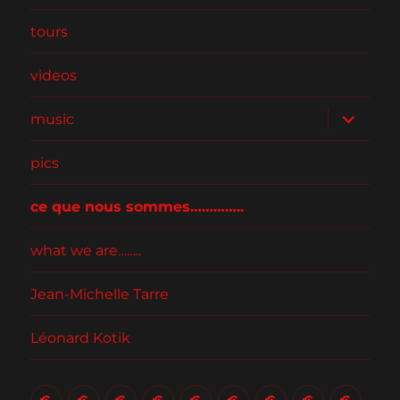
tours
videos
ouvrir
music
le
sous-
menu
pics
ce que nous sommes…………..
what we are……..
Jean-Michelle Tarre
Léonard Kotik
contact
tours
videos
music
pics
ce
what
Jean-
Léon