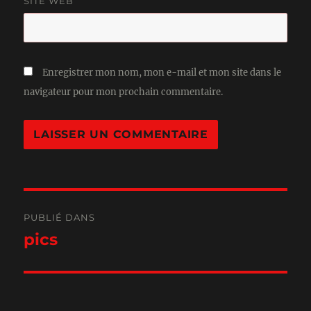
SITE WEB
Enregistrer mon nom, mon e-mail et mon site dans le
navigateur pour mon prochain commentaire.
Navigation
PUBLIÉ DANS
de
pics
l’article