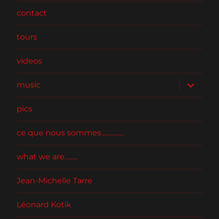
contact
tours
videos
ouvrir
music
le
sous-
menu
pics
ce que nous sommes…………..
what we are……..
Jean-Michelle Tarre
Léonard Kotik