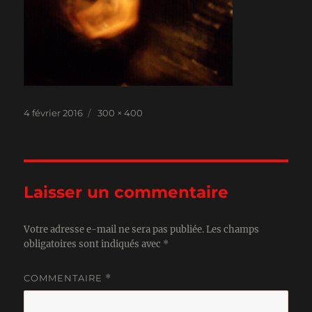
Publié
Taille
4 février 2016
300 × 400
le
réelle
Laisser un commentaire
Votre adresse e-mail ne sera pas publiée.
Les champs
obligatoires sont indiqués avec
*
COMMENTAIRE
*